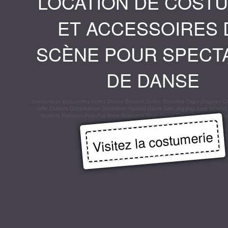
LOCATION DE COST
ET ACCESSOIRES 
SCÈNE POUR SPECT
DE DANSE
académique
accessoires
autres
Blouse
Blouson
Boléro
Brassière
Cape
chapeau
C
coiffe
Collants
Combinaison
Débardeur
Foulard
Gants
Gilet
Jegging
Jupe
Kimono
Nuisette
Pantalon
Polo
Pull
Robe
Salopette
Short
Sweat
T-shirt
Top
Tunique
Tu
Visitez la costumerie