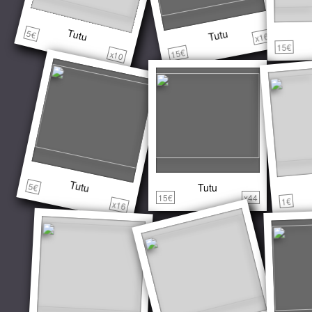
Tutu
Tutu
5€
x16
15€
15€
x10
Tutu
5€
Tutu
15€
x44
1€
x16