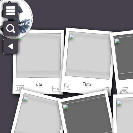
Tutu
Tutu
1€
15€
x16
x35
20€