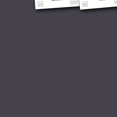
x
x20
5€
6€