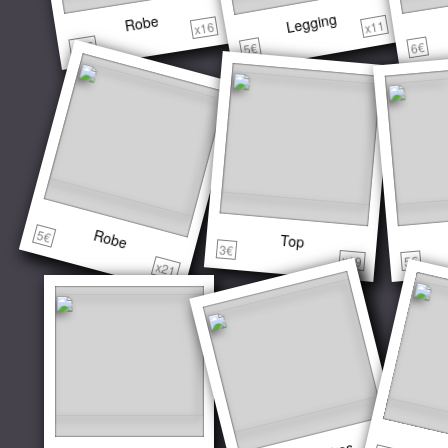
Legging
Robe
x11
x16
10€
6€
5€
Robe
5€
Top
3€
x19
5€
x21