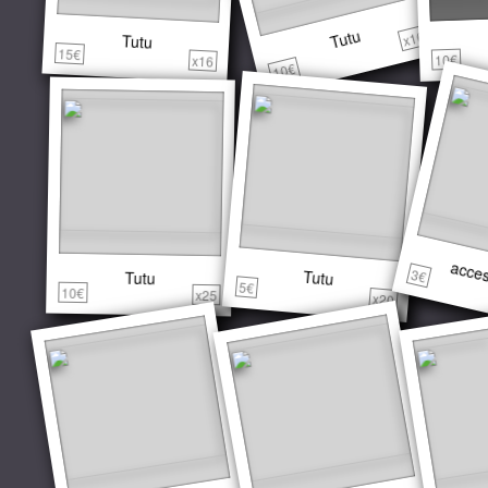
Tutu
x16
Tutu
15€
10€
x16
10€
acces
3€
Tutu
Tutu
5€
10€
x25
x20