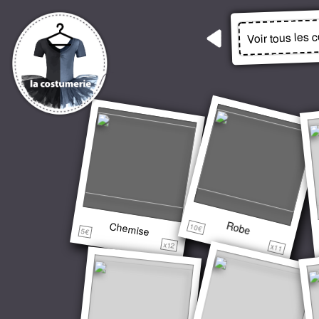
Voir tous les 
Robe
Chemise
10€
5€
x12
x11