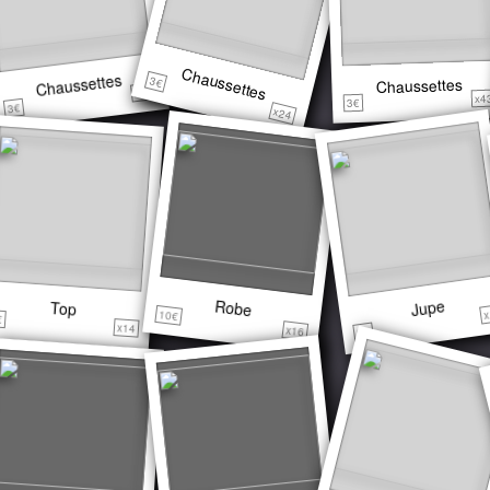
Chaussettes
Chaussettes
3€
Chaussettes
x20
x4
3€
3€
x24
Jupe
Robe
Top
x
10€
€
x14
x16
3€