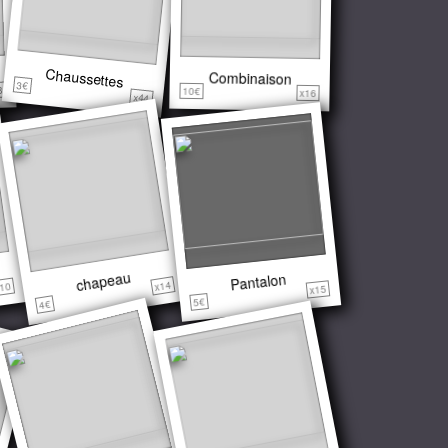
Chaussettes
Combinaison
3€
3
10€
x16
x44
chapeau
Pantalon
x14
10
x15
5€
4€