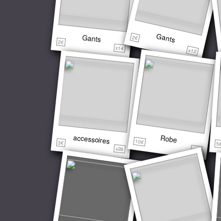
Gants
Gants
2€
2€
x14
x12
accessoires
Robe
10€
3€
5
x26
x15