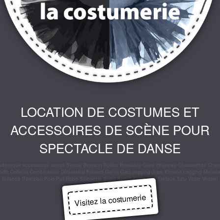
LOCATION DE COSTUMES ET
ACCESSOIRES DE SCÈNE POUR
SPECTACLE DE DANSE
adémique
accessoires
autres
Blouse
Blouson
Boléro
Brassière
Cape
chapeau
Chaussettes
Chem
oiffe
Collants
Combinaison
Débardeur
Foulard
Gants
Gilet
Jegging
Jupe
Kimono
Legging
Mante
Nuisette
Pantalon
Polo
Pull
Robe
Salopette
Short
Sweat
T-shirt
Top
Tunique
Tutu
Veste
Veston
Visitez la costumerie