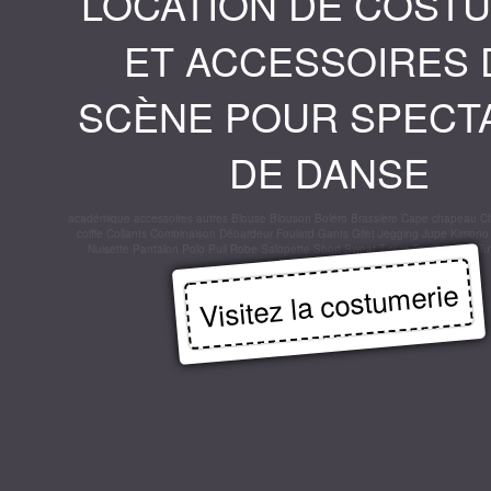
LOCATION DE COST
ET ACCESSOIRES 
SCÈNE POUR SPECT
DE DANSE
académique
accessoires
autres
Blouse
Blouson
Boléro
Brassière
Cape
chapeau
C
coiffe
Collants
Combinaison
Débardeur
Foulard
Gants
Gilet
Jegging
Jupe
Kimono
Nuisette
Pantalon
Polo
Pull
Robe
Salopette
Short
Sweat
T-shirt
Top
Tunique
Tu
Visitez la costumerie